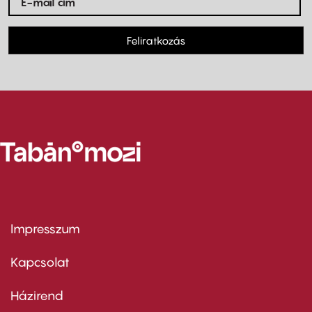
Feliratkozás
Impresszum
Footer
menu
first
Kapcsolat
Házirend
Footer
menu