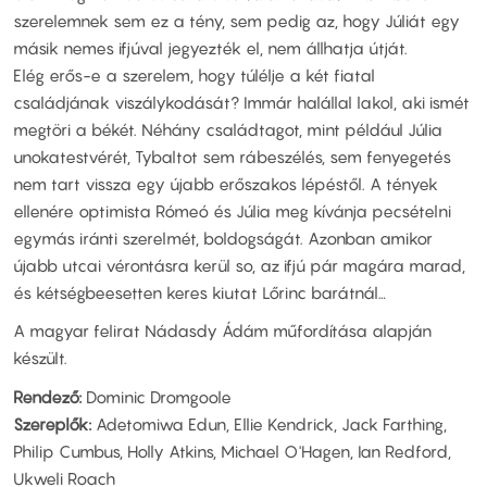
szerelemnek sem ez a tény, sem pedig az, hogy Júliát egy
másik nemes ifjúval jegyezték el, nem állhatja útját.
Elég erős-e a szerelem, hogy túlélje a két fiatal
családjának viszálykodását? Immár halállal lakol, aki ismét
megtöri a békét. Néhány családtagot, mint például Júlia
unokatestvérét, Tybaltot sem rábeszélés, sem fenyegetés
nem tart vissza egy újabb erőszakos lépéstől. A tények
ellenére optimista Rómeó és Júlia meg kívánja pecsételni
egymás iránti szerelmét, boldogságát. Azonban amikor
újabb utcai vérontásra kerül so, az ifjú pár magára marad,
és kétségbeesetten keres kiutat Lőrinc barátnál…
A magyar felirat Nádasdy Ádám műfordítása alapján
készült.
Rendező:
Dominic Dromgoole
Szereplők:
Adetomiwa Edun, Ellie Kendrick, Jack Farthing,
Philip Cumbus, Holly Atkins, Michael O'Hagen, Ian Redford,
Ukweli Roach