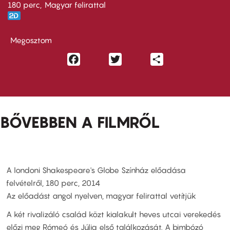
180 perc,
Magyar felirattal
Megosztom
Facebook
Twitter
Share
BŐVEBBEN A FILMRŐL
A londoni Shakespeare's Globe Színház előadása
felvételről, 180 perc, 2014
Az előadást angol nyelven, magyar felirattal vetítjük
A két rivalizáló család közt kialakult heves utcai verekedés
előzi meg Rómeó és Júlia első találkozását. A bimbózó