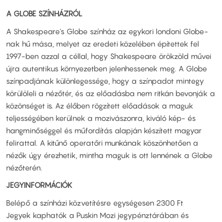
A GLOBE SZÍNHÁZRÓL
A Shakespeare's Globe színház az egykori londoni Globe-
nak hű mása, melyet az eredeti közelében építettek fel
1997-ben azzal a céllal, hogy Shakespeare örökzöld művei
újra autentikus környezetben jelenhessenek meg. A Globe
színpadjának különlegessége, hogy a színpadot mintegy
körülöleli a nézőtér, és az előadásba nem ritkán bevonják a
közönséget is. Az élőben rögzített előadások a maguk
teljességében kerülnek a mozivászonra, kiváló kép- és
hangminőséggel és műfordítás alapján készített magyar
felirattal. A kitűnő operatőri munkának köszönhetően a
nézők úgy érezhetik, mintha maguk is ott lennének a Globe
nézőterén.
JEGYINFORMÁCIÓK
Belépő a színházi közvetítésre egységesen 2300 Ft
Jegyek kaphatók a Puskin Mozi jegypénztárában és