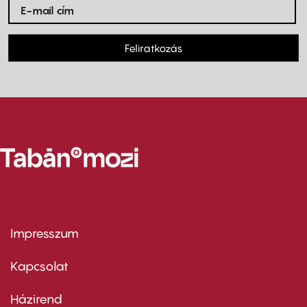
Feliratkozás
Impresszum
Footer
menu
first
Kapcsolat
Házirend
Footer