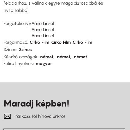
feladathoz, s vállnak egyre magabiztosabbá és
nyitottabbá.
Forgatókönyv
Anne Linsel
Anne Linsel
Anne Linsel
Forgalmazó
Cirko Film
Cirko Film
Cirko Film
Színes
Színes
Készítő országok
német
német
német
Felirat nyelvek
magyar
Maradj képben!
Iratkozz fel hírlevelünkre!