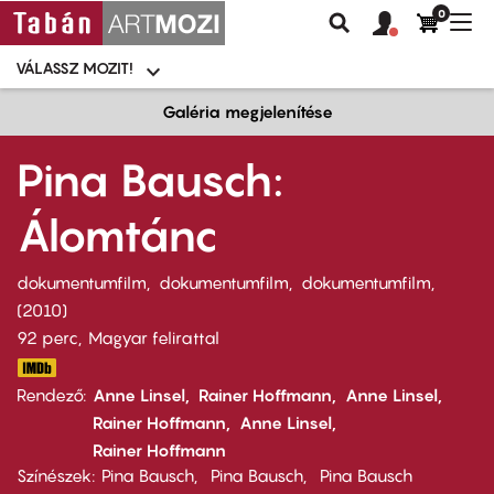
0
Felhasználói
Felhasznál
Nav
Keresés
fiók
fiók
átk
menü
menüje
VÁLASSZ MOZIT!
Moziválasztó
menü
Ugrás
Galéria megjelenítése
a
tartalomra
Pina Bausch:
Álomtánc
dokumentumfilm
dokumentumfilm
dokumentumfilm
2010
92 perc,
Magyar felirattal
Rendező
Anne Linsel
Rainer Hoffmann
Anne Linsel
Rainer Hoffmann
Anne Linsel
Rainer Hoffmann
Színészek
Pina Bausch
Pina Bausch
Pina Bausch