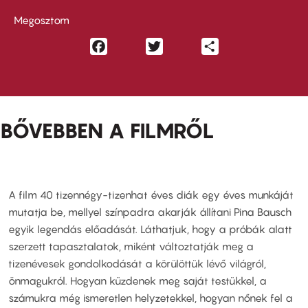
Megosztom
Facebook
Twitter
Share
BŐVEBBEN A FILMRŐL
A film 40 tizennégy-tizenhat éves diák egy éves munkáját
mutatja be, mellyel színpadra akarják állítani Pina Bausch
egyik legendás előadását. Láthatjuk, hogy a próbák alatt
szerzett tapasztalatok, miként változtatják meg a
tizenévesek gondolkodását a körülöttük lévő világról,
önmagukról. Hogyan küzdenek meg saját testükkel, a
számukra még ismeretlen helyzetekkel, hogyan nőnek fel a