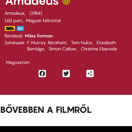
Amadeus
Amadeus
1984
160 perc,
Magyar felirattal
Rendező
Milos Forman
Színészek
F. Murray Abraham
Tom Hulce
Elizabeth
Berridge
Simon Callow
Christine Ebersole
Megosztom
Facebook
Twitter
Share
BŐVEBBEN A FILMRŐL