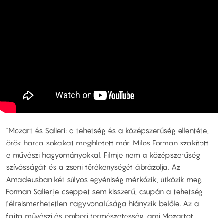
"Mozart és Salieri: a tehetség és a középszerűség ellentéte,
örök harca sokakat megihletett már. Milos Forman szakított
e művészi hagyományokkal. Filmje nem a középszerűség
szívósságát és a zseni törékenységét ábrázolja. Az
Amadeusban két súlyos egyéniség mérkőzik, ütközik meg.
Forman Salierije cseppet sem kisszerű, csupán a tehetség
félreismerhetetlen nagyvonalúsága hiányzik belőle. Az a
fajta művészi és emberi természetesség, ami Mozartot