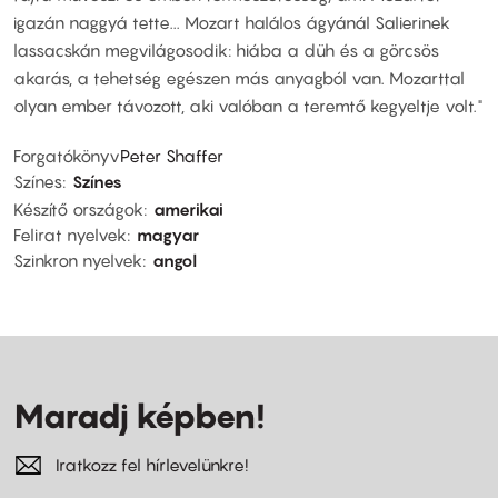
igazán naggyá tette... Mozart halálos ágyánál Salierinek
lassacskán megvilágosodik: hiába a düh és a görcsös
akarás, a tehetség egészen más anyagból van. Mozarttal
olyan ember távozott, aki valóban a teremtő kegyeltje volt."
Forgatókönyv
Peter Shaffer
Színes
Színes
Készítő országok
amerikai
Felirat nyelvek
magyar
Szinkron nyelvek
angol
Maradj képben!
Iratkozz fel hírlevelünkre!