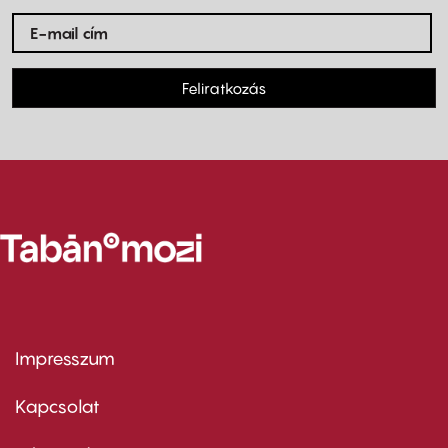
Feliratkozás
Impresszum
Footer
menu
first
Kapcsolat