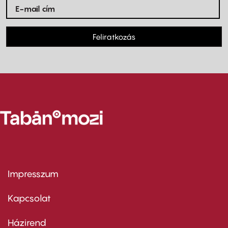
Feliratkozás
Impresszum
Footer
menu
first
Kapcsolat
Házirend
Footer