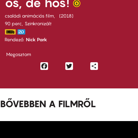
ős, de hős!
családi animációs film
2018
90 perc,
Szinkronizált
Rendező
Nick Park
Megosztom
Facebook
Twitter
Share
BŐVEBBEN A FILMRŐL