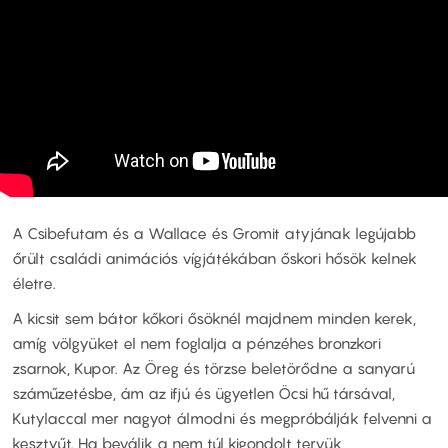
A Csibefutam és a Wallace és Gromit atyjának legújabb
őrült családi animációs vígjátékában őskori hősök kelnek
életre.
A kicsit sem bátor kőkori ősöknél majdnem minden kerek,
amíg völgyüket el nem foglalja a pénzéhes bronzkori
zsarnok, Kupor. Az Öreg és törzse beletörődne a sanyarú
száműzetésbe, ám az ifjú és ügyetlen Öcsi hű társával,
Kutylaccal mer nagyot álmodni és megpróbálják felvenni a
kesztyűt. Ha beválik a nem túl kigondolt tervük,