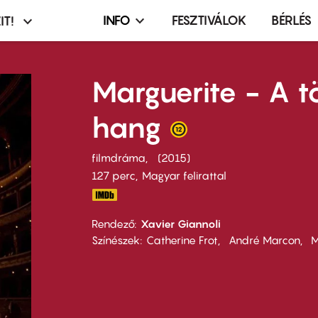
INFO
FESZTIVÁLOK
BÉRLÉS
IT!
Infó,
asztó
esemény,
terembérlés
Marguerite - A t
menü
hang
filmdráma
2015
127 perc,
Magyar felirattal
Rendező
Xavier Giannoli
Színészek
Catherine Frot
André Marcon
M