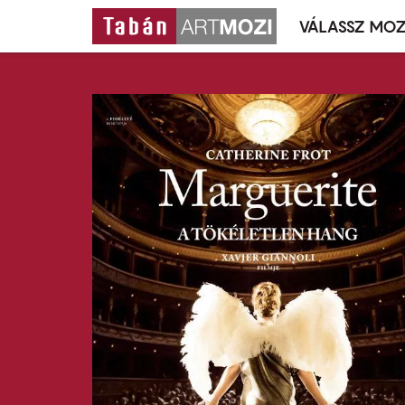
VÁLASSZ MOZ
Mozivál
Ugrás
menü
a
tartalomra