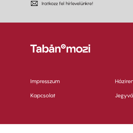
Iratkozz fel hírlevelünkre!
Impresszum
Házire
Footer
Foo
menu
me
Kapcsolat
Jegyvá
first
sec