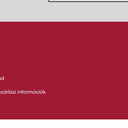
nd
ter
nu
sárlási információk
ond