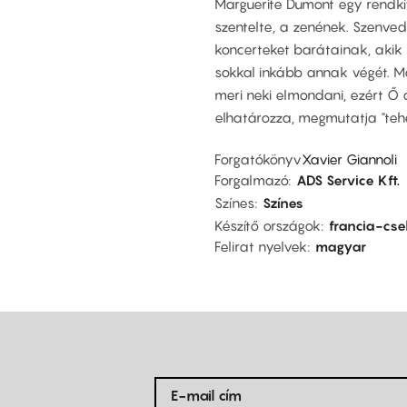
Marguerite Dumont egy rendkív
szentelte, a zenének. Szenved
koncerteket barátainak, akik
sokkal inkább annak végét. M
meri neki elmondani, ezért Ő 
elhatározza, megmutatja "tehe
Forgatókönyv
Xavier Giannoli
Forgalmazó
ADS Service Kft.
Színes
Színes
Készítő országok
francia-cs
Felirat nyelvek
magyar