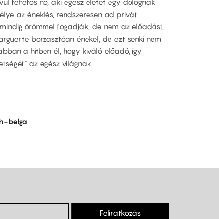
ül tehetős nő, aki egész életét egy dolognak
élye az éneklés, rendszeresen ad privát
 mindig örömmel fogadják, de nem az előadást,
arguerite borzasztóan énekel, de ezt senki nem
abban a hitben él, hogy kiváló előadó, így
tségét" az egész világnak.
eh-belga
Feliratkozás