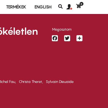
0
Felhasználó
Felhasználói
TERMÉKEK
ENGLISH
fiók
Keresés
fiók
menü
menüje
ökéletlen
Megosztom
Facebook
Twitter
Share
ichel Fau
Christa Theret
Sylvain Dieuaide