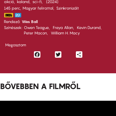
akció
kaland
sci-fi
2024
145 perc,
Magyar felirattal
Szinkronizált
Rendező
Wes Ball
Színészek
Owen Teague
Freya Allan
Kevin Durand
Peter Macon
William H. Macy
Megosztom
Facebook
Twitter
Share
BŐVEBBEN A FILMRŐL