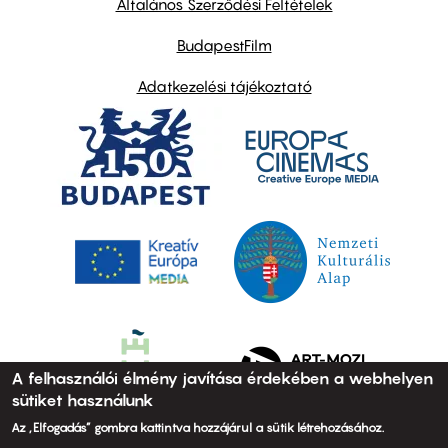
Általános Szerződési Feltételek
BudapestFilm
Adatkezelési tájékoztató
A felhasználói élmény javítása érdekében a webhelyen
sütiket használunk
Az „Elfogadás” gombra kattintva hozzájárul a sütik létrehozásához.