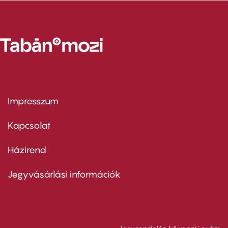
Impresszum
Footer
menu
first
Kapcsolat
Házirend
Footer
menu
second
Jegyvásárlási információk