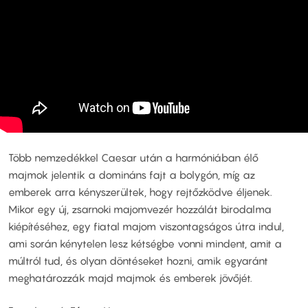
Több nemzedékkel Caesar után a harmóniában élő
majmok jelentik a domináns fajt a bolygón, míg az
emberek arra kényszerültek, hogy rejtőzködve éljenek.
Mikor egy új, zsarnoki majomvezér hozzálát birodalma
kiépítéséhez, egy fiatal majom viszontagságos útra indul,
ami során kénytelen lesz kétségbe vonni mindent, amit a
múltról tud, és olyan döntéseket hozni, amik egyaránt
meghatározzák majd majmok és emberek jövőjét.