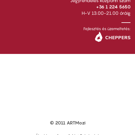
Jegyrendelés központi szám
+36 1 224 5650
H-V 13.00-21.00 óráig
Fejlesztés és üzemeltetés:
© 2011 ARTMozi
Footer
other
links