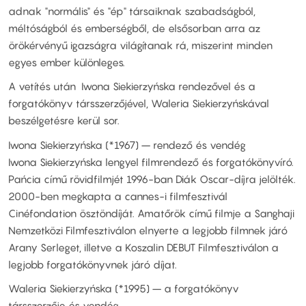
adnak "normális" és "ép" társaiknak szabadságból,
méltóságból és emberségből, de elsősorban arra az
örökérvényű igazságra világítanak rá, miszerint minden
egyes ember különleges.
A vetítés után Iwona Siekierzyńska rendezővel és a
forgatókönyv társszerzőjével, Waleria Siekierzyńskával
beszélgetésre kerül sor.
Iwona Siekierzyńska (*1967) – rendező és vendég
Iwona Siekierzyńska lengyel filmrendező és forgatókönyvíró.
Pańcia című rövidfilmjét 1996-ban Diák Oscar-díjra jelölték.
2000-ben megkapta a cannes-i filmfesztivál
Cinéfondation ösztöndíját. Amatőrök című filmje a Sanghaji
Nemzetközi Filmfesztiválon elnyerte a legjobb filmnek járó
Arany Serleget, illetve a Koszalin DEBUT Filmfesztiválon a
legjobb forgatókönyvnek járó díjat.
Waleria Siekierzyńska (*1995) – a forgatókönyv
társszerzője és vendég.