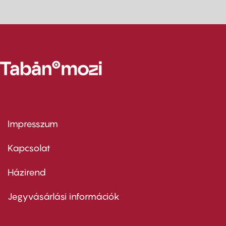
Impresszum
Footer
menu
first
Kapcsolat
Házirend
Footer
menu
second
Jegyvásárlási információk