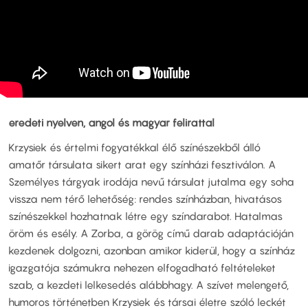
eredeti nyelven, angol és magyar felirattal
Krzysiek és értelmi fogyatékkal élő színészekből álló
amatőr társulata sikert arat egy színházi fesztiválon. A
Személyes tárgyak irodája nevű társulat jutalma egy soha
vissza nem térő lehetőség: rendes színházban, hivatásos
színészekkel hozhatnak létre egy színdarabot. Hatalmas
öröm és esély. A Zorba, a görög című darab adaptációján
kezdenek dolgozni, azonban amikor kiderül, hogy a színház
igazgatója számukra nehezen elfogadható feltételeket
szab, a kezdeti lelkesedés alábbhagy. A szívet melengető,
humoros történetben Krzysiek és társai életre szóló leckét