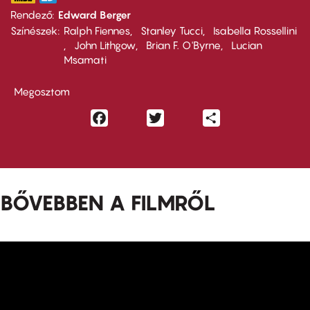
Rendező
Edward Berger
Színészek
Ralph Fiennes
Stanley Tucci
Isabella Rossellini
John Lithgow
Brian F. O'Byrne
Lucian
Msamati
Megosztom
Facebook
Twitter
Share
BŐVEBBEN A FILMRŐL