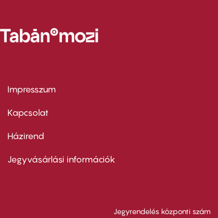
Impresszum
Footer
menu
first
Kapcsolat
Házirend
Footer
menu
second
Jegyvásárlási információk
Jegyrendelés központi szám