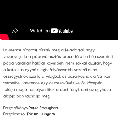
Lawrence bíborost bízzák meg a feladattal, hogy
vezényelje le a pápaválasztási procedúrát a hőn szeretett
pápa váratlan halálát követően. Nem sokkal azután, hogy
a katolikus egyház legbefolyásosabb vezetői mind
összegyűlnek szerte a világból, és bezárkóznak a Vatikán
termeibe, Lawrence egy összeesküvés kellős közepén
találja magát és olyan titokra derít fényt, ami az egyházat
alapjaiban rázhatja meg.
Forgatókönyv
Peter Straughan
Forgalmazó
Fórum Hungary