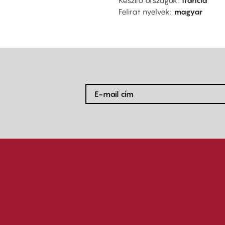
Készítő országok
francia
Felirat nyelvek
magyar