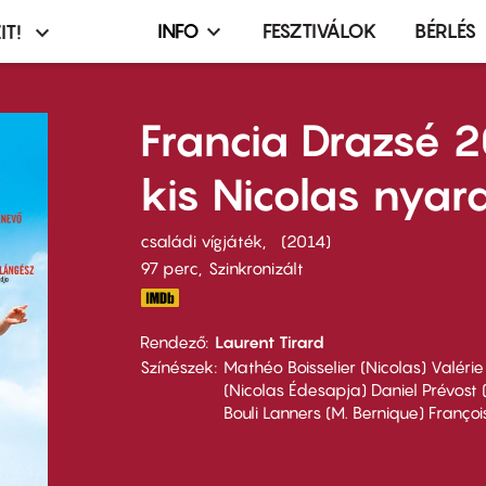
INFO
FESZTIVÁLOK
BÉRLÉS
IT!
Infó,
asztó
esemény,
terembérlés
Francia Drazsé 
menü
kis Nicolas nyara
családi vígjáték
2014
97 perc,
Szinkronizált
Rendező
Laurent Tirard
Színészek
Mathéo Boisselier (Nicolas) Valér
(Nicolas Édesapja) Daniel Prévost
Bouli Lanners (M. Bernique) Franço