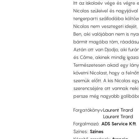
Itt az iskolaév vége és végre e
Nicolas szüleivel és nagyijával
tengerparti szállodába költöz
Nicolas nem vesztegeti idejét,
Ben, aki valójában nem is nyar
bármit magába töm, ráadásul m
Aztán ott van Djodjo, aki furá
és Côme, akinek mindig igaza 
Természetesen akad egy lány 
követni Nicolast, hogy a felnő
szemük előtt. A kis Nicolas eg
szerencséjére ott vannak neki
persze még nagyobb galibába
Forgatókönyv
Laurent Tirard
Laurent Tirard
Forgalmazó
ADS Service Kft.
Színes
Színes