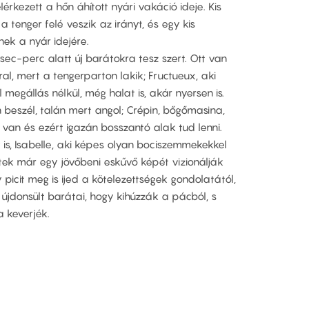
lérkezett a hőn áhított nyári vakáció ideje. Kis
 a tenger felé veszik az irányt, és egy kis
nek a nyár idejére.
 sec-perc alatt új barátokra tesz szert. Ott van
al, mert a tengerparton lakik; Fructueux, aki
egállás nélkül, még halat is, akár nyersen is.
n beszél, talán mert angol; Crépin, bőgőmasina,
van és ezért igazán bosszantó alak tud lenni.
is, Isabelle, aki képes olyan bociszemmekekkel
ttek már egy jövőbeni eskűvő képét vizionálják
y picit meg is ijed a kötelezettségek gondolatától,
 újdonsült barátai, hogy kihúzzák a pácból, s
 keverjék.