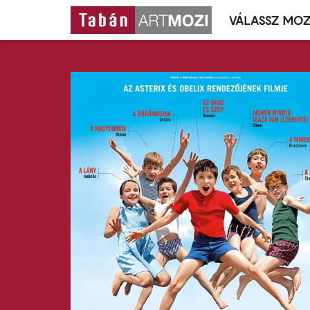
VÁLASSZ MOZ
Mozivál
Ugrás
menü
a
tartalomra