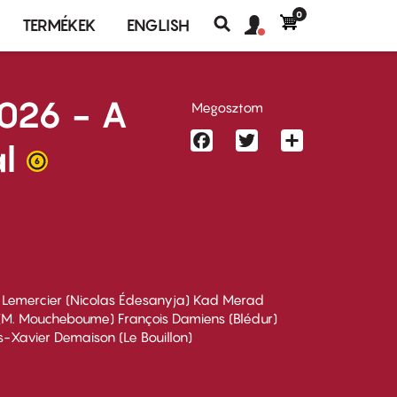
0
Felhasználó
Felhasználói
TERMÉKEK
ENGLISH
fiók
Keresés
fiók
menü
menüje
2026 - A
Megosztom
Facebook
Twitter
Share
l
ie Lemercier (Nicolas Édesanyja) Kad Merad
 (M. Moucheboume) François Damiens (Blédur)
is-Xavier Demaison (Le Bouillon)