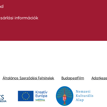
nd
ter
nu
sárlási információk
ond
Általános Szerződési Feltételek
BudapestFilm
Adatkezel