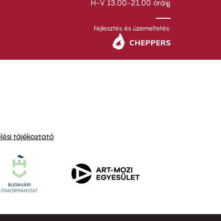
H-V 13.00-21.00 óráig
Fejlesztés és üzemeltetés:
ési tájékoztató