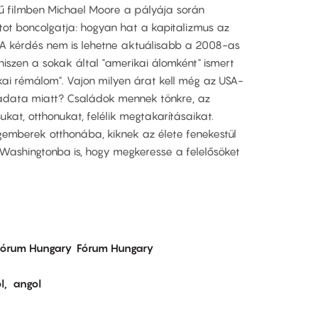
mű filmben Michael Moore a pályája során
tot boncolgatja: hogyan hat a kapitalizmus az
A kérdés nem is lehetne aktuálisabb a 2008-as
hiszen a sokak által "amerikai álomként" ismert
i rémálom". Vajon milyen árat kell még az USA-
mádata miatt? Családok mennek tönkre, az
ukat, otthonukat, felélik megtakarításaikat.
gemberek otthonába, kiknek az élete fenekestül
l Washingtonba is, hogy megkeresse a felelősöket
Fórum Hungary
Fórum Hungary
l
angol