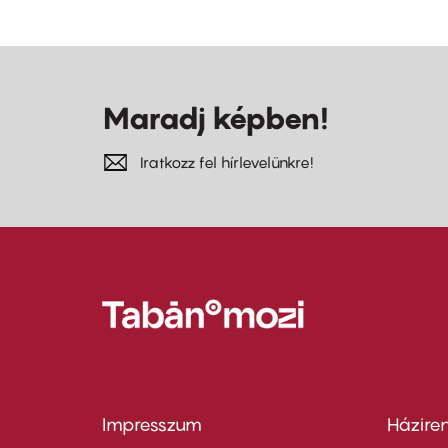
Maradj képben!
Iratkozz fel hírlevelünkre!
Impresszum
Házire
Footer
Foo