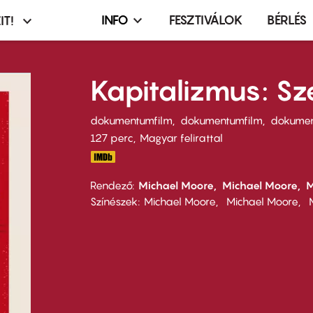
INFO
FESZTIVÁLOK
BÉRLÉS
IT!
Infó,
asztó
esemény,
terembérlés
Kapitalizmus: S
menü
dokumentumfilm
dokumentumfilm
dokumen
127 perc,
Magyar felirattal
Rendező
Michael Moore
Michael Moore
M
Színészek
Michael Moore
Michael Moore