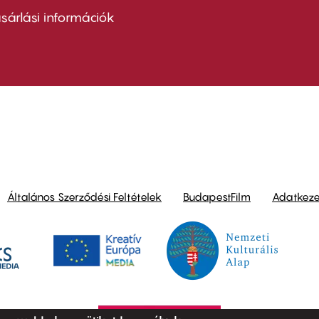
nu
sárlási információk
ond
Általános Szerződési Feltételek
BudapestFilm
Adatkezel