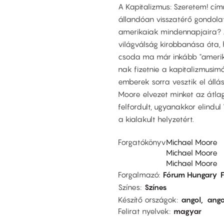
A Kapitalizmus: Szeretem! cí
állandóan visszatérő gondola
amerikaiak mindennapjaira? 
világválság kirobbanása óta, 
csoda ma már inkább "amerika
nak fizetnie a kapitalizmusi
emberek sorra vesztik el állás
Moore elvezet minket az átla
felfordult, ugyanakkor elindu
a kialakult helyzetért.
Forgatókönyv
Michael Moore
Michael Moore
Michael Moore
Forgalmazó
Fórum Hungary
Színes
Színes
Készítő országok
angol
ango
Felirat nyelvek
magyar