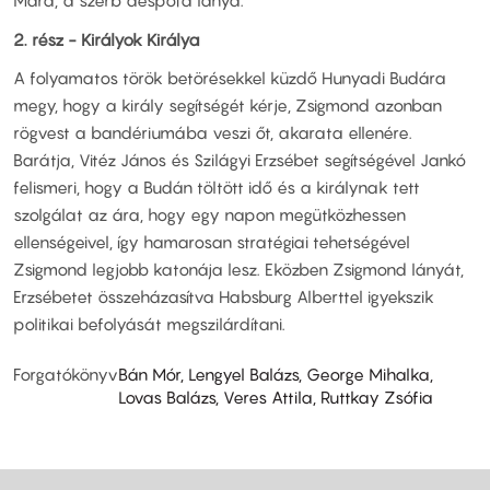
Mara, a szerb despota lánya.
2. rész - Királyok Királya
A folyamatos török betörésekkel küzdő Hunyadi Budára
megy, hogy a király segítségét kérje, Zsigmond azonban
rögvest a bandériumába veszi őt, akarata ellenére.
Barátja, Vitéz János és Szilágyi Erzsébet segítségével Jankó
felismeri, hogy a Budán töltött idő és a királynak tett
szolgálat az ára, hogy egy napon megütközhessen
ellenségeivel, így hamarosan stratégiai tehetségével
Zsigmond legjobb katonája lesz. Eközben Zsigmond lányát,
Erzsébetet összeházasítva Habsburg Alberttel igyekszik
politikai befolyását megszilárdítani.
Forgatókönyv
Bán Mór, Lengyel Balázs, George Mihalka,
Lovas Balázs, Veres Attila, Ruttkay Zsófia