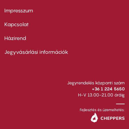
Impresszum
Footer
menu
first
Kapcsolat
Házirend
Footer
menu
second
Jegyvásárlási információk
Jegyrendelés központi szám
+36 1 224 5650
H-V 13.00-21.00 óráig
Fejlesztés és üzemeltetés: