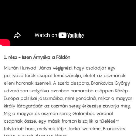
1. rész - Isten Árnyéka a Földön
Miután Hunyadi János végignézi, hogy családját egy
portyázó török csapat lemészárolja, életét az oszmánok
elleni harcnak szenteli. A szerb despota, Brankovics György
udvarában szolgálva azonban hamarabb csöppen Közép-
Európa politikai játszmáiba, mint gondolná, mikor a magyar
király látogatását az oszmán sereg érkezése zavarja meg.
Míg a magyar és oszmán sereg Galambóc váránál
csapnak össze, egy másik fronton is zajlik a túlélésért
folytatott harc, melynek tétje Jankó szerelme, Brankovics