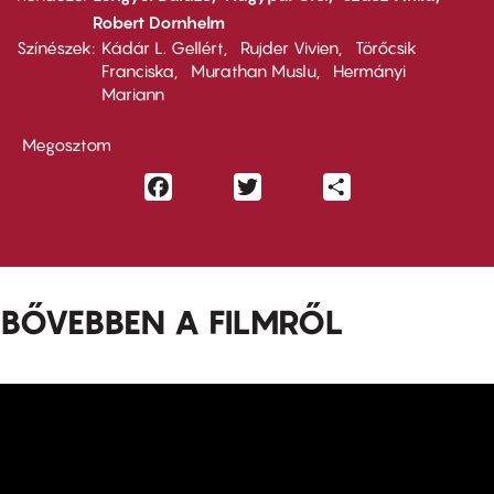
Robert Dornhelm
Színészek
Kádár L. Gellért
Rujder Vivien
Törőcsik
Franciska
Murathan Muslu
Hermányi
Mariann
Megosztom
Facebook
Twitter
Share
BŐVEBBEN A FILMRŐL