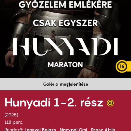
Galéria megjelenítése
Hunyadi 1-2. rész
2025
118 perc,
Rendező
Lengyel Balázs
Nagypál Orsi
Szász Attila