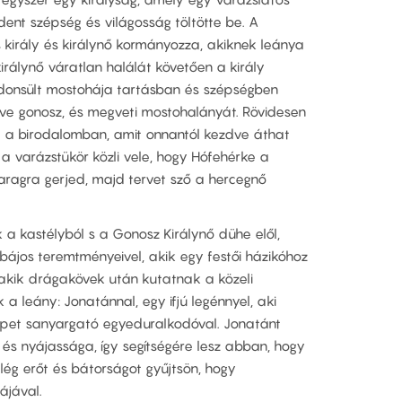
ndent szépség és világosság töltötte be. A
 király és királynő kormányozza, akiknek leánya
irálynő váratlan halálát követően a király
újdonsült mostohája tartásban és szépségben
ve gonosz, és megveti mostohalányát. Rövidesen
st a birodalomban, amit onnantól kezdve áthat
 a varázstükör közli vele, hogy Hófehérke a
aragra gerjed, majd tervet sző a hercegnő
a kastélyból s a Gonosz Királynő dühe elől,
ájos teremtményeivel, akik egy festői házikóhoz
, akik drágakövek után kutatnak a közeli
 a leány: Jonatánnal, egy ifjú legénnyel, aki
pet sanyargató egyeduralkodóval. Jonatánt
 és nyájassága, így segítségére lesz abban, hogy
elég erőt és bátorságot gyűjtsön, hogy
jával.