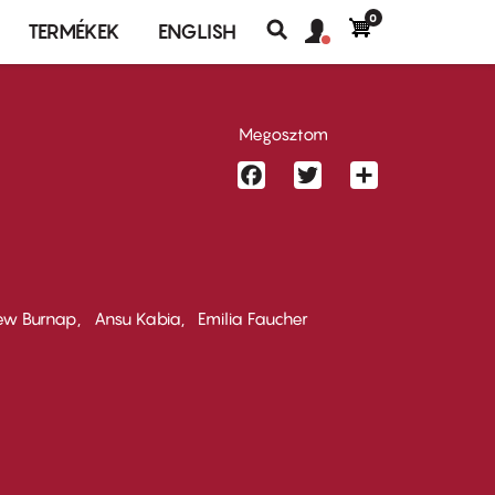
0
Felhasználó
Felhasználói
TERMÉKEK
ENGLISH
fiók
Keresés
fiók
menü
menüje
Megosztom
Facebook
Twitter
Share
ew Burnap
Ansu Kabia
Emilia Faucher