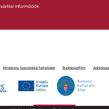
nu
sárlási információk
ond
Általános Szerződési Feltételek
BudapestFilm
Adatkezel