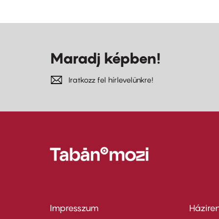
Maradj képben!
Iratkozz fel hírlevelünkre!
Impresszum
Házire
Footer
Foo