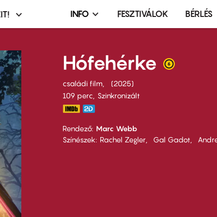
INFO
FESZTIVÁLOK
BÉRLÉS
IT!
Infó,
asztó
esemény,
terembérlés
Hófehérke
menü
családi film
2025
109 perc,
Szinkronizált
Rendező
Marc Webb
Színészek
Rachel Zegler
Gal Gadot
Andr