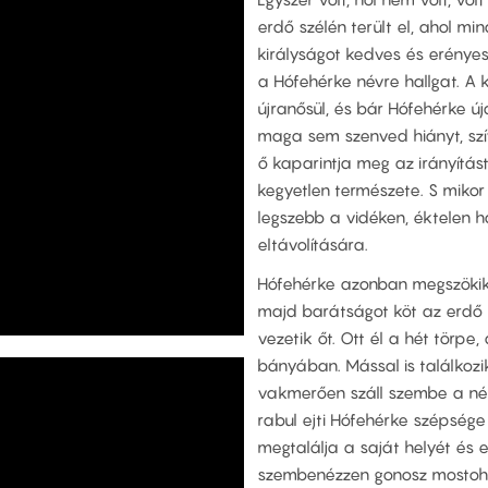
erdő szélén terült el, ahol mi
királyságot kedves és erényes
a Hófehérke névre hallgat. A k
újranősül, és bár Hófehérke 
maga sem szenved hiányt, szí
ő kaparintja meg az irányítá
kegyetlen természete. S mikor
legszebb a vidéken, éktelen h
eltávolítására.
Hófehérke azonban megszökik 
majd barátságot köt az erdő b
vezetik őt. Ott él a hét törpe
bányában. Mással is találkozik
vakmerően száll szembe a né
rabul ejti Hófehérke szépsége
megtalálja a saját helyét és 
szembenézzen gonosz mostohá