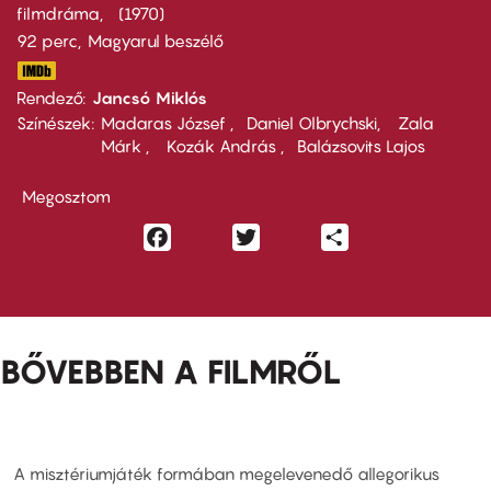
filmdráma
1970
92 perc,
Magyarul beszélő
Rendező
Jancsó Miklós
Színészek
Madaras József
Daniel Olbrychski
Zala
Márk
Kozák András
Balázsovits Lajos
Megosztom
Facebook
Twitter
Share
BŐVEBBEN A FILMRŐL
A misztériumjáték formában megelevenedő allegorikus