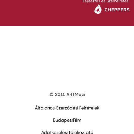
Fejlesztés és üzemeltetés:
© 2011 ARTMozi
Footer
other
links
Általános Szerződési Feltételek
BudapestFilm
Adatkezelési tájékoztató