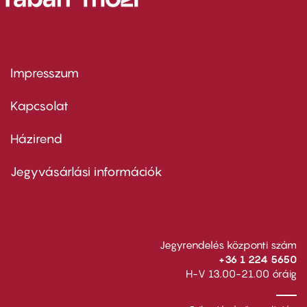
Impresszum
Footer
menu
first
Kapcsolat
Házirend
Footer
menu
second
Jegyvásárlási információk
Jegyrendelés központi szám
+36 1 224 5650
H-V 13.00-21.00 óráig