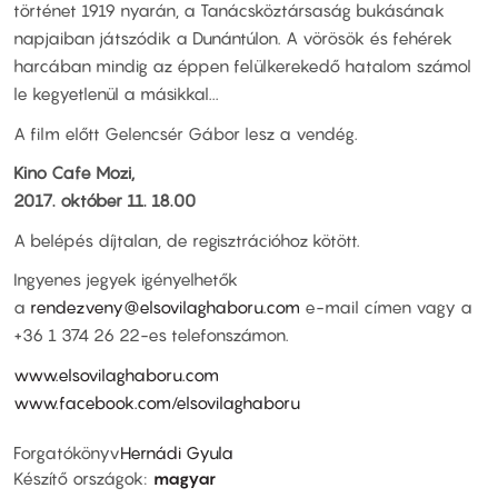
történet 1919 nyarán, a Tanácsköztársaság bukásának
napjaiban játszódik a Dunántúlon. A vörösök és fehérek
harcában mindig az éppen felülkerekedő hatalom számol
le kegyetlenül a másikkal...
A film előtt Gelencsér Gábor lesz a vendég.
Kino Cafe Mozi,
2017. október 11. 18.00
A belépés díjtalan, de regisztrációhoz kötött.
Ingyenes jegyek igényelhetők
a
rendezveny@elsovilaghaboru.com
e-mail címen vagy a
+36 1 374 26 22-es telefonszámon.
www.elsovilaghaboru.com
www.facebook.com/elsovilaghaboru
Forgatókönyv
Hernádi Gyula
Készítő országok
magyar