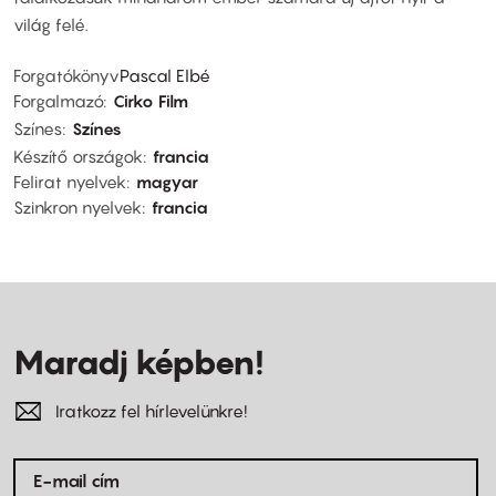
világ felé.
Forgatókönyv
Pascal Elbé
Forgalmazó
Cirko Film
Színes
Színes
Készítő országok
francia
Felirat nyelvek
magyar
Szinkron nyelvek
francia
Maradj képben!
Iratkozz fel hírlevelünkre!