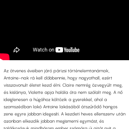
Az ötvenes éveiben járó párizsi történelemtanárnak,
Antoine-nak rá kell döbbennie, hogy nagyothall, ezért
visszavonult életet kezd élni. Claire nemrég özvegyült meg,
és kislánya, Violette apja halála óta nem szólalt meg. A nő
ideiglenesen a húgához költözik a gyerekkel, ahol a
szomszédban lakó Antoine lakásából átszűrődő hangos
zene egyre jobban idegesíti. A kezdeti heves ellenszenv után
azonban elkezdik jobban megismerni egymást, és
találkozásuk mindhárom ember számára új ajtót nyit a