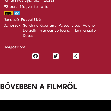
romantikus vígjáték
2021
93 perc,
Magyar felirattal
Rendező
Pascal Elbé
Színészek
Sandrine Kiberlain
Pascal Elbé
Valérie
Donzelli
François Berléand
Emmanuelle
Devos
Megosztom
Facebook
Twitter
Share
BŐVEBBEN A FILMRŐL