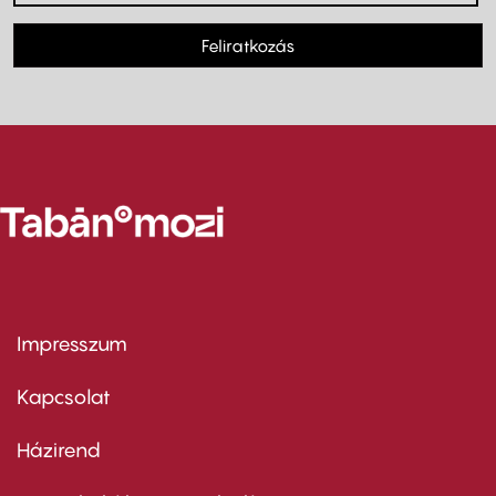
Feliratkozás
Impresszum
Footer
menu
first
Kapcsolat
Házirend
Footer
menu
second