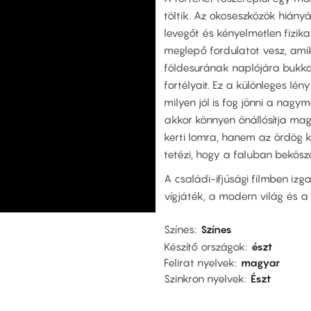
töltik. Az okoseszközök hiány
levegőt és kényelmetlen fizik
meglepő fordulatot vesz, ami
földesurának naplójára bukka
fortélyait. Ez a különleges l
milyen jól is fog jönni a na
akkor könnyen önállósítja m
kerti lomra, hanem az ördög k
tetézi, hogy a faluban beköszön
A családi-ifjúsági filmben iz
vígjáték, a modern világ és a
Színes
Színes
Készítő országok
észt
Felirat nyelvek
magyar
Szinkron nyelvek
Észt