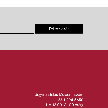
Feliratkozás
Jegyrendelés központi szám
+36 1 224 5650
H-V 13.00-21.00 óráig