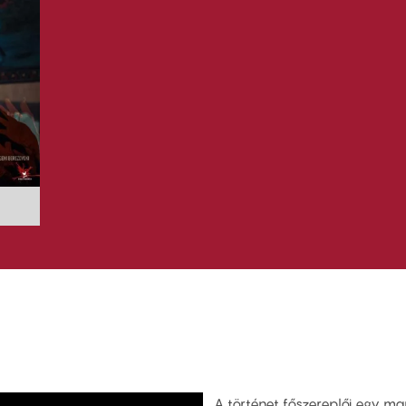
A történet főszereplői egy mar