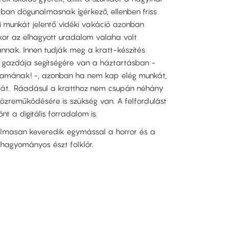
ában dögunalmasnak ígérkező, ellenben friss
ai munkát jelentő vidéki vakáció azonban
kor az elhagyott uradalom valaha volt
nnak. Innen tudják meg a kratt-készítés
ény gazdája segítségére van a háztartásban -
gymamának! -, azonban ha nem kap elég munkát,
agát. Ráadásul a kratthoz nem csupán néhány
özreműködésére is szükség van. A felfordulást
t a digitális forradalom is.
galmasan keveredik egymással a horror és a
 hagyományos észt folklór.