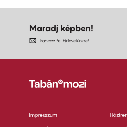
Maradj képben!
Iratkozz fel hírlevelünkre!
Impresszum
Házire
Footer
Foo