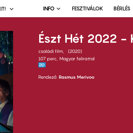
INFO
FESZTIVÁLOK
BÉRLÉS
IT!
Infó,
asztó
esemény,
terembérlés
Észt Hét 2022 - 
menü
családi film
2020
107 perc,
Magyar felirattal
Rendező
Rasmus Merivoo