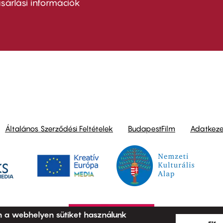
nu
sárlási információk
ond
Általános Szerződési Feltételek
BudapestFilm
Adatkezel
n a webhelyen sütiket használunk