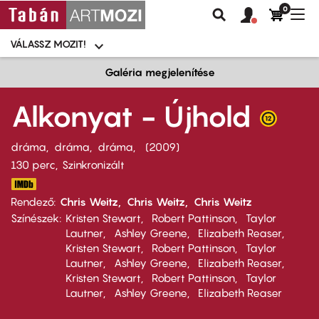
0
Felhasználói
Felhasznál
Nav
Keresés
fiók
fiók
átk
menü
menüje
VÁLASSZ MOZIT!
Moziválasztó
menü
Ugrás
Galéria megjelenítése
a
tartalomra
Alkonyat - Újhold
dráma
dráma
dráma
2009
130 perc,
Szinkronizált
Rendező
Chris Weitz
Chris Weitz
Chris Weitz
Színészek
Kristen Stewart
Robert Pattinson
Taylor
Lautner
Ashley Greene
Elizabeth Reaser
Kristen Stewart
Robert Pattinson
Taylor
Lautner
Ashley Greene
Elizabeth Reaser
Kristen Stewart
Robert Pattinson
Taylor
Lautner
Ashley Greene
Elizabeth Reaser