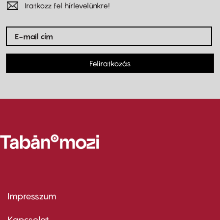
Iratkozz fel hírlevelünkre!
Feliratkozás
Impresszum
Footer
menu
first
Kapcsolat