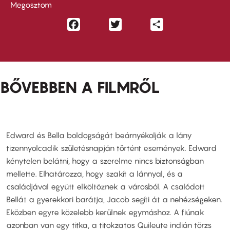
Megosztom
Facebook
Twitter
Share
BŐVEBBEN A FILMRŐL
Edward és Bella boldogságát beárnyékolják a lány
tizennyolcadik születésnapján történt események. Edward
kénytelen belátni, hogy a szerelme nincs biztonságban
mellette. Elhatározza, hogy szakít a lánnyal, és a
családjával együtt elköltöznek a városból. A csalódott
Bellát a gyerekkori barátja, Jacob segíti át a nehézségeken.
Eközben egyre közelebb kerülnek egymáshoz. A fiúnak
azonban van egy titka, a titokzatos Quileute indián törzs