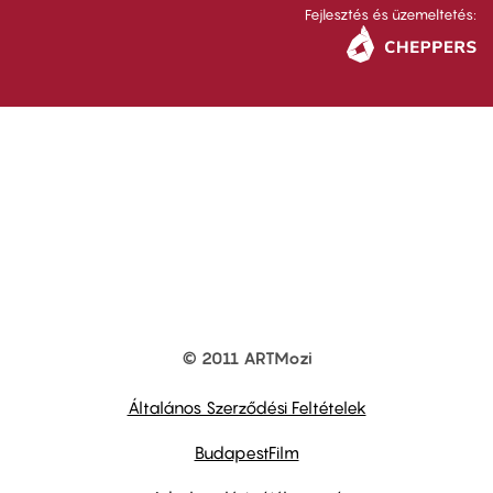
Fejlesztés és üzemeltetés:
© 2011 ARTMozi
Footer
other
links
Általános Szerződési Feltételek
BudapestFilm