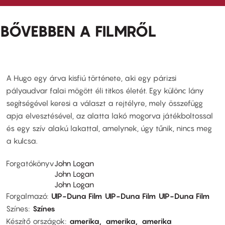
BŐVEBBEN A FILMRŐL
A Hugo egy árva kisfiú története, aki egy párizsi
pályaudvar falai mögött éli titkos életét. Egy különc lány
segítségével keresi a választ a rejtélyre, mely összefügg
apja elvesztésével, az alatta lakó mogorva játékboltossal
és egy szív alakú lakattal, amelynek, úgy tűnik, nincs meg
a kulcsa.
Forgatókönyv
John Logan
John Logan
John Logan
Forgalmazó
UIP-Duna Film
UIP-Duna Film
UIP-Duna Film
Színes
Színes
Készítő országok
amerika
amerika
amerika