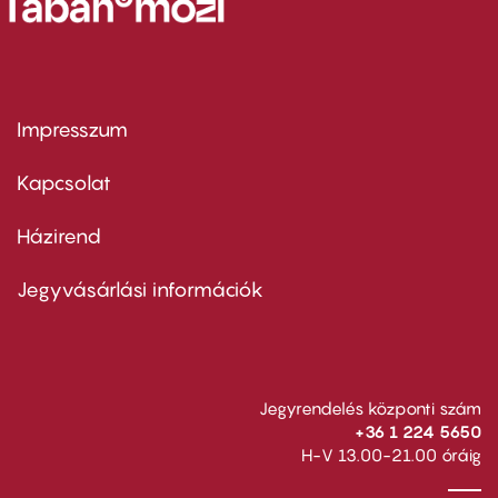
Impresszum
Footer
menu
first
Kapcsolat
Házirend
Footer
menu
second
Jegyvásárlási információk
Jegyrendelés központi szám
+36 1 224 5650
H-V 13.00-21.00 óráig