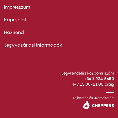
Impresszum
Footer
menu
first
Kapcsolat
Házirend
Footer
menu
second
Jegyvásárlási információk
Jegyrendelés központi szám
+36 1 224 5650
H-V 13.00-21.00 óráig
Fejlesztés és üzemeltetés: