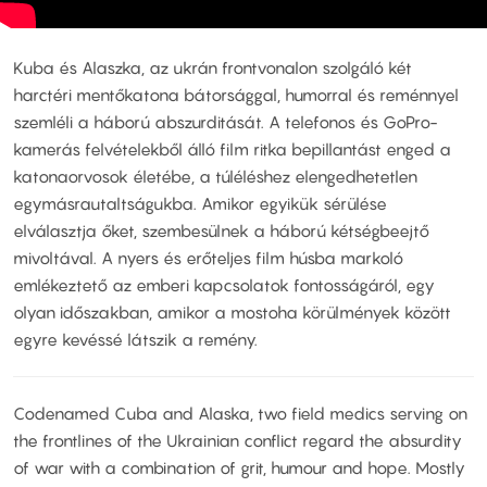
Kuba és Alaszka, az ukrán frontvonalon szolgáló két
harctéri mentőkatona bátorsággal, humorral és reménnyel
szemléli a háború abszurditását. A telefonos és GoPro-
kamerás felvételekből álló film ritka bepillantást enged a
katonaorvosok életébe, a túléléshez elengedhetetlen
egymásrautaltságukba. Amikor egyikük sérülése
elválasztja őket, szembesülnek a háború kétségbeejtő
mivoltával. A nyers és erőteljes film húsba markoló
emlékeztető az emberi kapcsolatok fontosságáról, egy
olyan időszakban, amikor a mostoha körülmények között
egyre kevéssé látszik a remény.
Codenamed Cuba and Alaska, two field medics serving on
the frontlines of the Ukrainian conflict regard the absurdity
of war with a combination of grit, humour and hope. Mostly