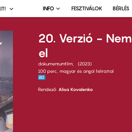
INFO
FESZTIVÁLOK
BÉRLÉS
IT!
Infó,
asztó
esemény,
terembérlés
20. Verzió - Ne
menü
el
dokumentumfilm
2023
100 perc,
magyar és angol felirattal
Rendező
Alisa Kovalenko