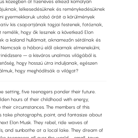
ús közegben öt tizenéves elkezd komolyan
rgiájuknak, lelkesedésüknek és reménykedésüknek
ni gyermekkoruk utolsó óráit a körülmények
atív kis csoportjának tagjai festenek, fotóznak,
 remélik, hogy ők lesznek a következő Elon
ák a kaland hullámait, aknamezőn sétálnak és
. Nemcsak a háború elől akarnak elmenekülni,
inédzsere – a kisváros unalmas világából is.
etőség, hogy hosszú útra induljanak, egészen
 álmuk, hogy meghódítsák a világot?
e setting, five teenagers ponder their future.
lden hours of their childhood with energy,
 their circumstances. The members of this
 take photographs, paint, and fantasize about
next Elon Musk. They rebel, ride waves of
ds, and sunbathe at a local lake. They dream of
like teenagers all over the world –small-town