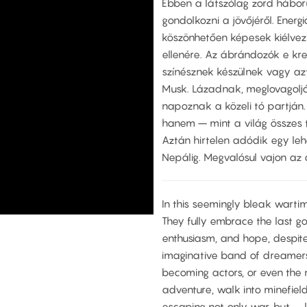
Ebben a látszólag zord hábor
gondolkozni a jövőjéről. Ene
köszönhetően képesek kiélvez
ellenére. Az ábrándozók e kre
színésznek készülnek vagy azt
Musk. Lázadnak, meglovagolj
napoznak a közeli tó partján
hanem – mint a világ összes t
Aztán hirtelen adódik egy leh
Nepálig. Megvalósul vajon az
In this seemingly bleak wartim
They fully embrace the last go
enthusiasm, and hope, despite
imaginative band of dreamers
becoming actors, or even the 
adventure, walk into minefiel
escaping not only war, but – 