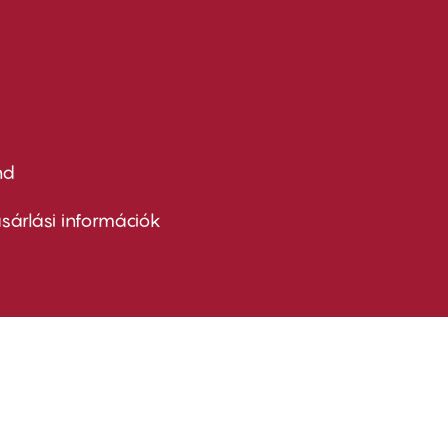
nd
ter
nu
sárlási információk
ond