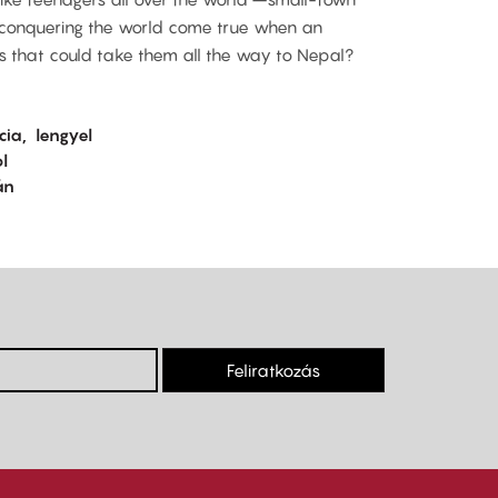
 conquering the world come true when an
s that could take them all the way to Nepal?
cia
lengyel
l
án
Feliratkozás