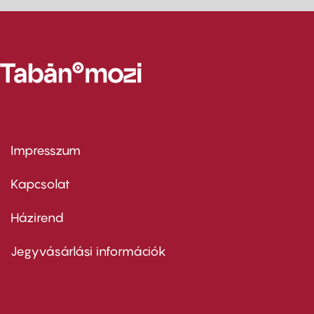
Impresszum
Footer
menu
first
Kapcsolat
Házirend
Footer
menu
second
Jegyvásárlási információk