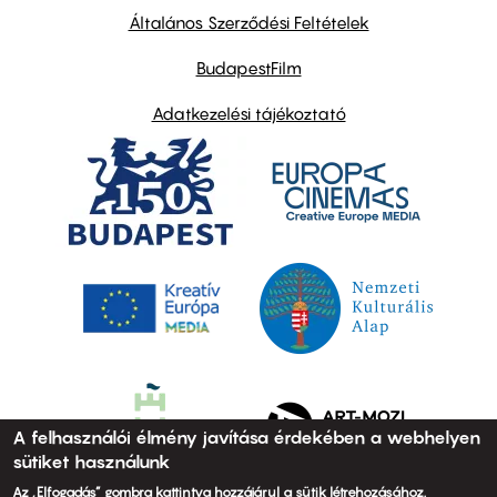
links
Általános Szerződési Feltételek
BudapestFilm
Adatkezelési tájékoztató
A felhasználói élmény javítása érdekében a webhelyen
sütiket használunk
Az „Elfogadás” gombra kattintva hozzájárul a sütik létrehozásához.