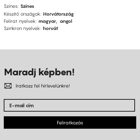
Színes
Színes
Készítő országok
Horvátország
Felirat nyelvek
magyar
angol
Szinkron nyelvek
horvát
Maradj képben!
Iratkozz fel hírlevelünkre!
Feliratkozás