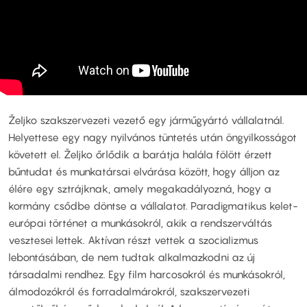
Željko szakszervezeti vezető egy járműgyártó vállalatnál.
Helyettese egy nagy nyilvános tüntetés után öngyilkosságot
követett el. Željko őrlődik a barátja halála fölött érzett
bűntudat és munkatársai elvárása között, hogy álljon az
élére egy sztrájknak, amely megakadályozná, hogy a
kormány csődbe döntse a vállalatot. Paradigmatikus kelet-
európai történet a munkásokról, akik a rendszerváltás
vesztesei lettek. Aktívan részt vettek a szocializmus
lebontásában, de nem tudtak alkalmazkodni az új
társadalmi rendhez. Egy film harcosokról és munkásokról,
álmodozókról és forradalmárokról, szakszervezeti