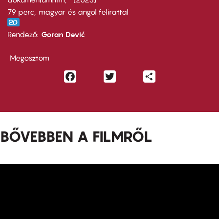
79 perc,
magyar és angol felirattal
Rendező
Goran Dević
Megosztom
Facebook
Twitter
Share
BŐVEBBEN A FILMRŐL