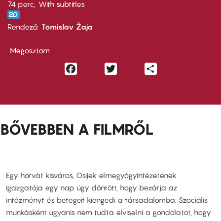
74 perc,
With subtitles
Rendező
Tomislav Žaja
Megosztom
Facebook
Twitter
Share
BŐVEBBEN A FILMRŐL
Egy horvát kisváros, Osijek elmegyógyintézetének
igazgatója egy nap úgy döntött, hogy bezárja az
intézményt és betegeit kiengedi a társadalomba. Szociális
munkásként ugyanis nem tudta elviselni a gondolatot, hogy