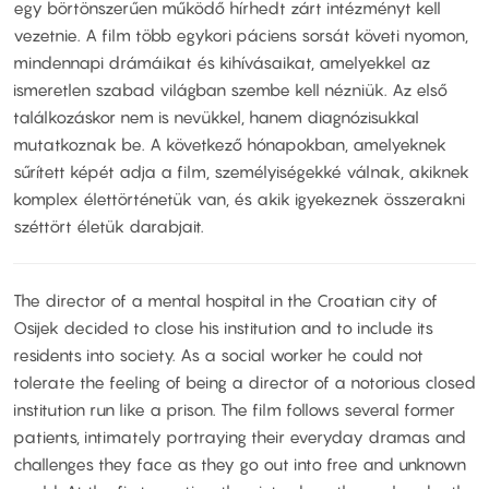
egy börtönszerűen működő hírhedt zárt intézményt kell
vezetnie. A film több egykori páciens sorsát követi nyomon,
mindennapi drámáikat és kihívásaikat, amelyekkel az
ismeretlen szabad világban szembe kell nézniük. Az első
találkozáskor nem is nevükkel, hanem diagnózisukkal
mutatkoznak be. A következő hónapokban, amelyeknek
sűrített képét adja a film, személyiségekké válnak, akiknek
komplex élettörténetük van, és akik igyekeznek összerakni
széttört életük darabjait.
The director of a mental hospital in the Croatian city of
Osijek decided to close his institution and to include its
residents into society. As a social worker he could not
tolerate the feeling of being a director of a notorious closed
institution run like a prison. The film follows several former
patients, intimately portraying their everyday dramas and
challenges they face as they go out into free and unknown