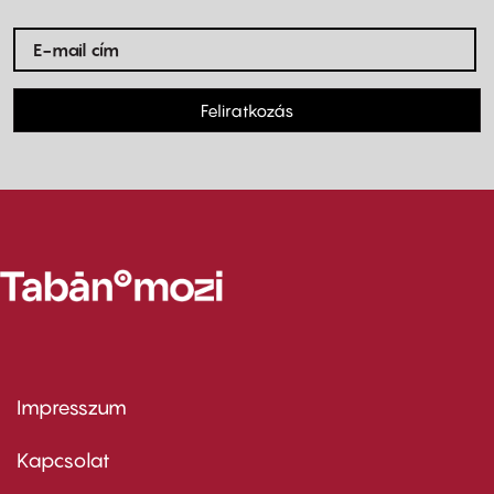
Feliratkozás
Impresszum
Footer
menu
first
Kapcsolat