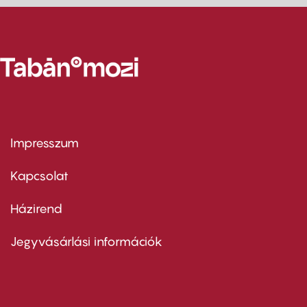
Impresszum
Footer
menu
first
Kapcsolat
Házirend
Footer
menu
second
Jegyvásárlási információk