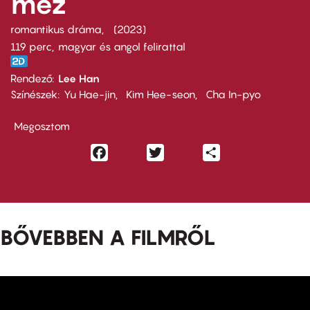
méz
romantikus dráma
2023
119 perc,
magyar és angol felirattal
Rendező
Lee Han
Színészek
Yu Hae-jin
Kim Hee-seon
Cha In-pyo
Megosztom
Facebook
Twitter
Share
BŐVEBBEN A FILMRŐL