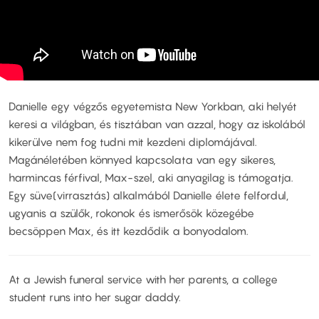
Danielle egy végzős egyetemista New Yorkban, aki helyét
keresi a világban, és tisztában van azzal, hogy az iskolából
kikerülve nem fog tudni mit kezdeni diplomájával.
Magánéletében könnyed kapcsolata van egy sikeres,
harmincas férfival, Max-szel, aki anyagilag is támogatja.
Egy süve(virrasztás) alkalmából Danielle élete felfordul,
ugyanis a szülők, rokonok és ismerősök közegébe
becsöppen Max, és itt kezdődik a bonyodalom.
At a Jewish funeral service with her parents, a college
student runs into her sugar daddy.