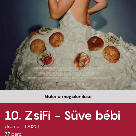
Galéria megjelenítése
10. ZsiFi - Süve bébi
dráma
2020
77 perc,