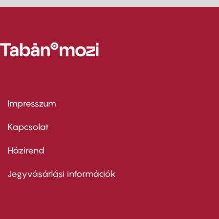
Impresszum
Footer
menu
first
Kapcsolat
Házirend
Footer
menu
second
Jegyvásárlási információk