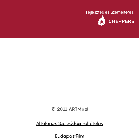
Fejlesztés és üzemeltetés:
© 2011 ARTMozi
Footer
other
links
Általános Szerződési Feltételek
BudapestFilm