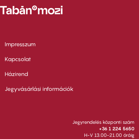
Impresszum
Footer
menu
first
Kapcsolat
Házirend
Footer
menu
second
Jegyvásárlási információk
Jegyrendelés központi szám
+36 1 224 5650
H-V 13.00-21.00 óráig