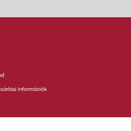
nd
ter
nu
sárlási információk
ond