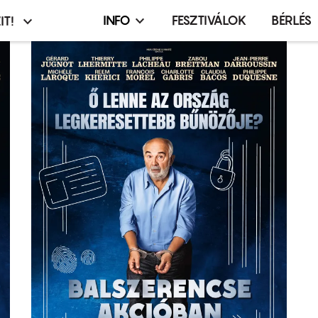
INFO
FESZTIVÁLOK
BÉRLÉS
IT!
Infó,
asztó
esemény,
terembérlés
menü