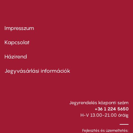
Impresszum
Footer
menu
first
Kapcsolat
Házirend
Footer
menu
second
Jegyvásárlási információk
Jegyrendelés központi szám
+36 1 224 5650
H-V 13.00-21.00 óráig
Fejlesztés és üzemeltetés: