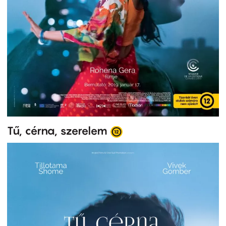
Tű, cérna, szerelem