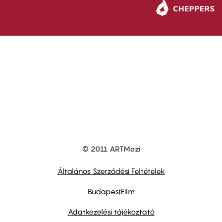
© 2011 ARTMozi
Footer
other
links
Általános Szerződési Feltételek
BudapestFilm
Adatkezelési tájékoztató