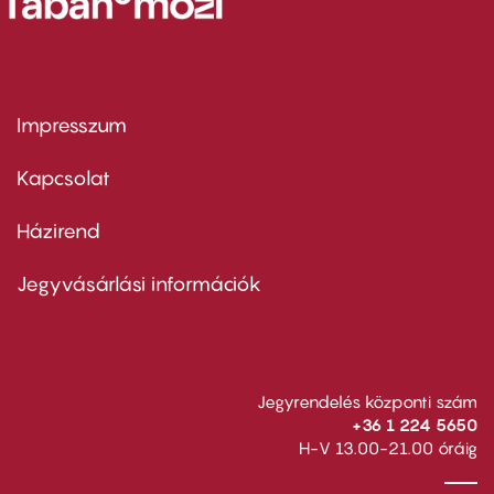
Impresszum
Footer
menu
first
Kapcsolat
Házirend
Footer
menu
second
Jegyvásárlási információk
Jegyrendelés központi szám
+36 1 224 5650
H-V 13.00-21.00 óráig