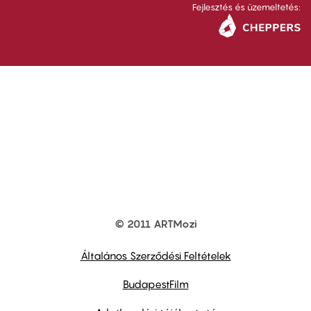
Fejlesztés és üzemeltetés:
© 2011 ARTMozi
Footer
other
links
Általános Szerződési Feltételek
BudapestFilm