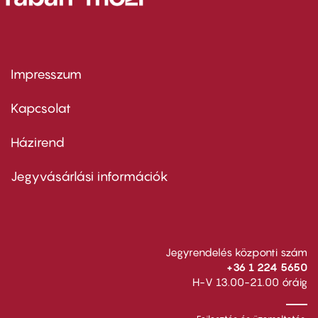
Impresszum
Footer
menu
first
Kapcsolat
Házirend
Footer
menu
second
Jegyvásárlási információk
Jegyrendelés központi szám
+36 1 224 5650
H-V 13.00-21.00 óráig