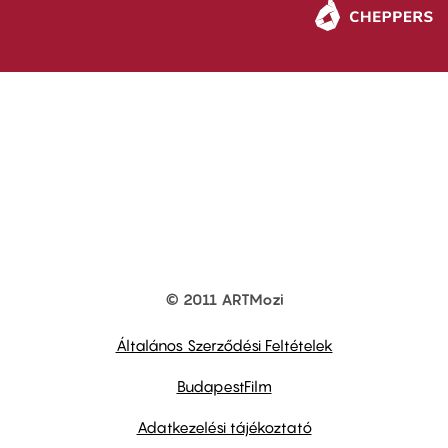
© 2011 ARTMozi
Footer
other
links
Általános Szerződési Feltételek
BudapestFilm
Adatkezelési tájékoztató