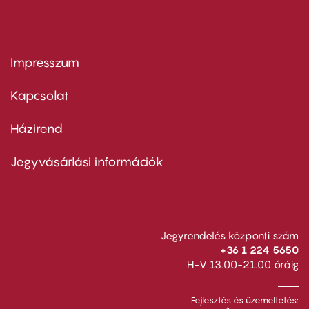
Impresszum
Footer
menu
first
Kapcsolat
Házirend
Footer
menu
second
Jegyvásárlási információk
Jegyrendelés központi szám
+36 1 224 5650
H-V 13.00-21.00 óráig
Fejlesztés és üzemeltetés: