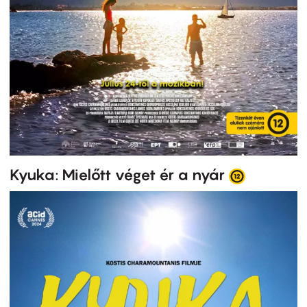
Kyuka: Mielőtt véget ér a nyár