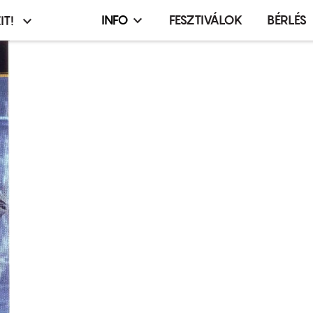
INFO
FESZTIVÁLOK
BÉRLÉS
IT!
Infó,
asztó
esemény,
terembérlés
menü