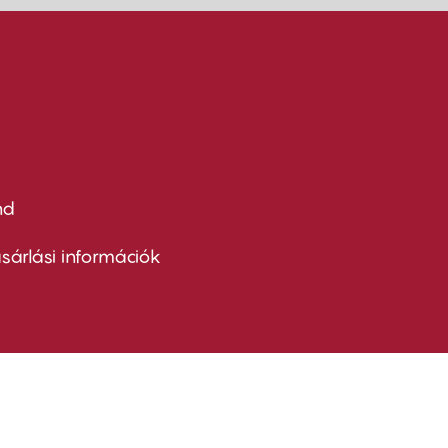
nd
ter
nu
sárlási információk
ond