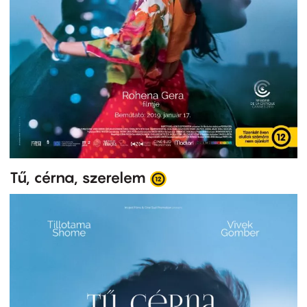
Tű, cérna, szerelem