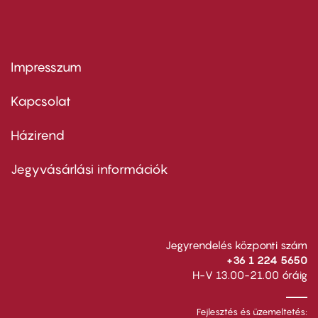
Impresszum
Footer
menu
first
Kapcsolat
Házirend
Footer
menu
second
Jegyvásárlási információk
Jegyrendelés központi szám
+36 1 224 5650
H-V 13.00-21.00 óráig
Fejlesztés és üzemeltetés: