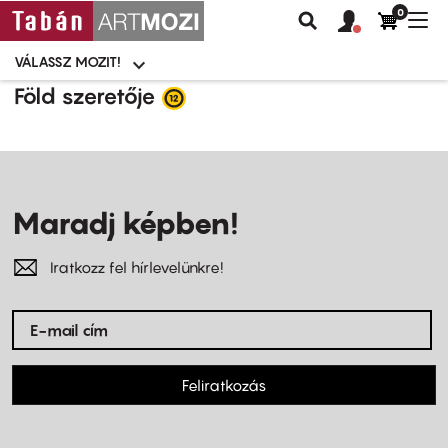
0
Felhasználói
Felhasznál
Nav
Keresés
fiók
fiók
átk
menü
menüje
VÁLASSZ MOZIT!
Moziválasztó
menü
Ugrás
Föld szeretője
a
tartalomra
Maradj képben!
Iratkozz fel hírlevelünkre!
Feliratkozás