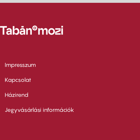
Impresszum
Footer
menu
first
Kapcsolat
Házirend
Footer
menu
second
Jegyvásárlási információk