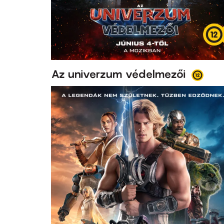
Az univerzum védelmezői