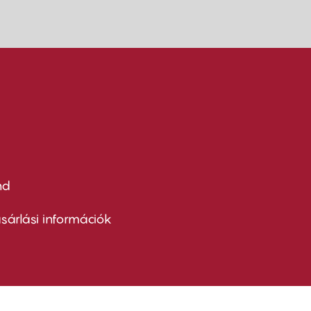
nd
ter
nu
sárlási információk
ond