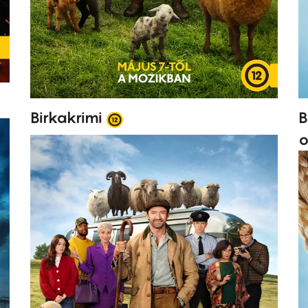
B
Birkakrimi
o