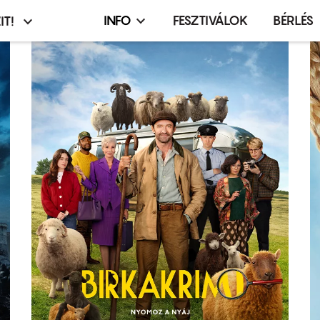
INFO
FESZTIVÁLOK
BÉRLÉS
IT!
Infó,
asztó
esemény,
terembérlés
menü