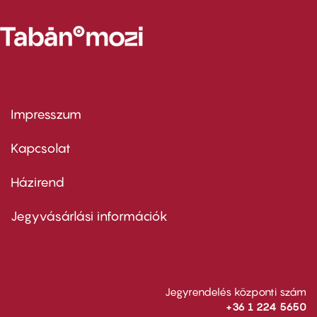
Impresszum
Footer
menu
first
Kapcsolat
Házirend
Footer
menu
second
Jegyvásárlási információk
Jegyrendelés központi szám
+36 1 224 5650