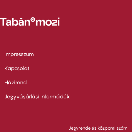
Impresszum
Footer
menu
first
Kapcsolat
Házirend
Footer
menu
second
Jegyvásárlási információk
Jegyrendelés központi szám