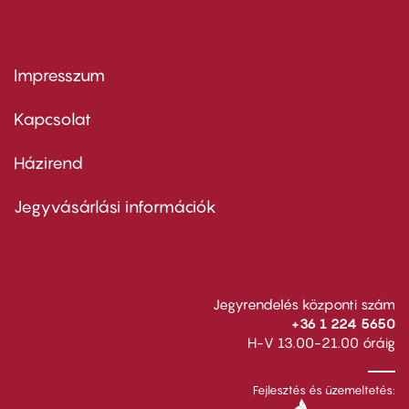
Impresszum
Footer
menu
first
Kapcsolat
Házirend
Footer
menu
second
Jegyvásárlási információk
Jegyrendelés központi szám
+36 1 224 5650
H-V 13.00-21.00 óráig
Fejlesztés és üzemeltetés: