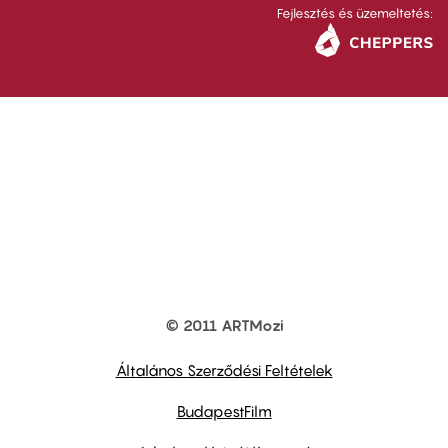
Fejlesztés és üzemeltetés:
© 2011 ARTMozi
Footer
other
links
Általános Szerződési Feltételek
BudapestFilm