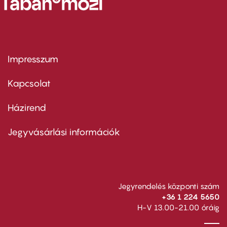
Impresszum
Footer
menu
first
Kapcsolat
Házirend
Footer
menu
second
Jegyvásárlási információk
Jegyrendelés központi szám
+36 1 224 5650
H-V 13.00-21.00 óráig