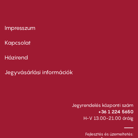
Impresszum
Footer
menu
first
Kapcsolat
Házirend
Footer
menu
second
Jegyvásárlási információk
Jegyrendelés központi szám
+36 1 224 5650
H-V 13.00-21.00 óráig
Fejlesztés és üzemeltetés: