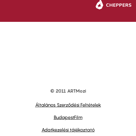
© 2011 ARTMozi
Footer
other
links
Általános Szerződési Feltételek
BudapestFilm
Adatkezelési tájékoztató