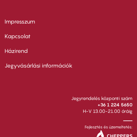
Impresszum
Footer
menu
first
Kapcsolat
Házirend
Footer
menu
second
Jegyvásárlási információk
Jegyrendelés központi szám
+36 1 224 5650
H-V 13.00-21.00 óráig
Fejlesztés és üzemeltetés: