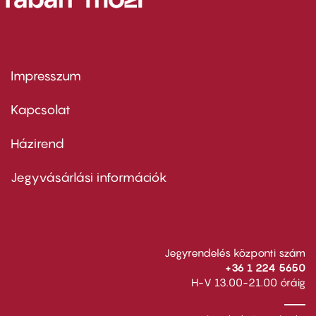
Impresszum
Footer
menu
first
Kapcsolat
Házirend
Footer
menu
second
Jegyvásárlási információk
Jegyrendelés központi szám
+36 1 224 5650
H-V 13.00-21.00 óráig