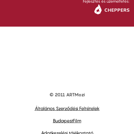
Fejlesztés és üzemeltetés:
© 2011 ARTMozi
Footer
other
links
Általános Szerződési Feltételek
BudapestFilm
Adatkezelési tájékoztató