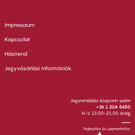
Impresszum
Footer
menu
first
Kapcsolat
Házirend
Footer
menu
second
Jegyvásárlási információk
Jegyrendelés központi szám
+36 1 224 5650
H-V 13.00-21.00 óráig
Fejlesztés és üzemeltetés: