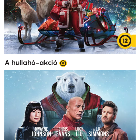
A hullahó-akció