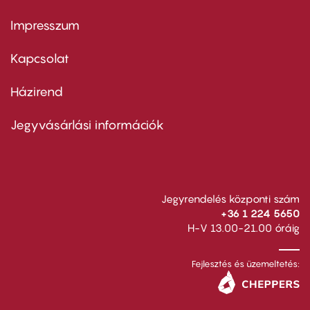
Impresszum
Footer
menu
first
Kapcsolat
Házirend
Footer
menu
second
Jegyvásárlási információk
Jegyrendelés központi szám
+36 1 224 5650
H-V 13.00-21.00 óráig
Fejlesztés és üzemeltetés: