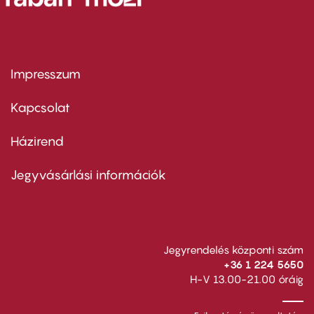
Impresszum
Footer
menu
first
Kapcsolat
Házirend
Footer
menu
second
Jegyvásárlási információk
Jegyrendelés központi szám
+36 1 224 5650
H-V 13.00-21.00 óráig