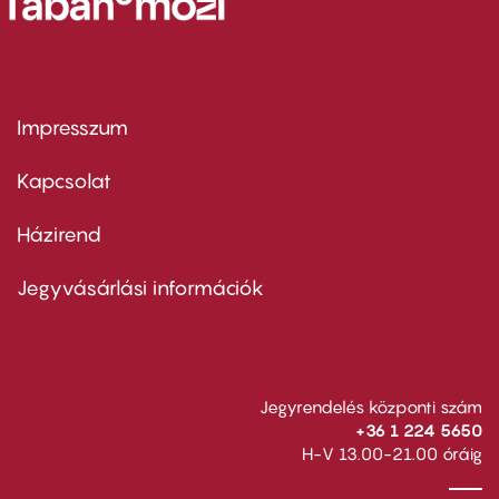
Impresszum
Footer
menu
first
Kapcsolat
Házirend
Footer
menu
second
Jegyvásárlási információk
Jegyrendelés központi szám
+36 1 224 5650
H-V 13.00-21.00 óráig