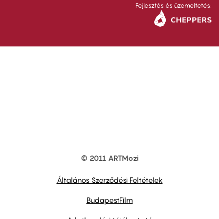
Fejlesztés és üzemeltetés:
© 2011 ARTMozi
Footer
other
links
Általános Szerződési Feltételek
BudapestFilm