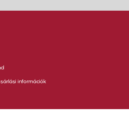
nd
ter
nu
sárlási információk
ond