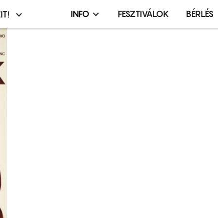
INFO
FESZTIVÁLOK
BÉRLÉS
IT!
Infó,
asztó
esemény,
terembérlés
menü