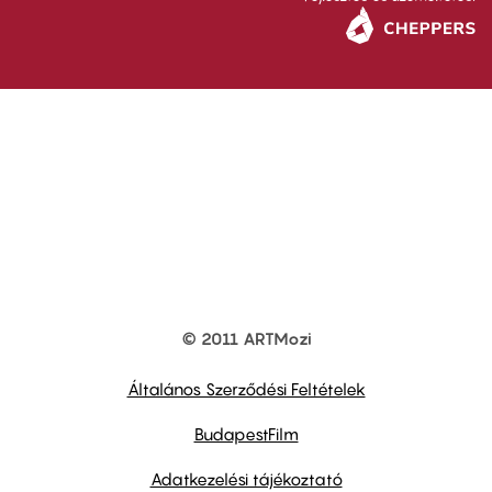
© 2011 ARTMozi
Footer
other
links
Általános Szerződési Feltételek
BudapestFilm
Adatkezelési tájékoztató