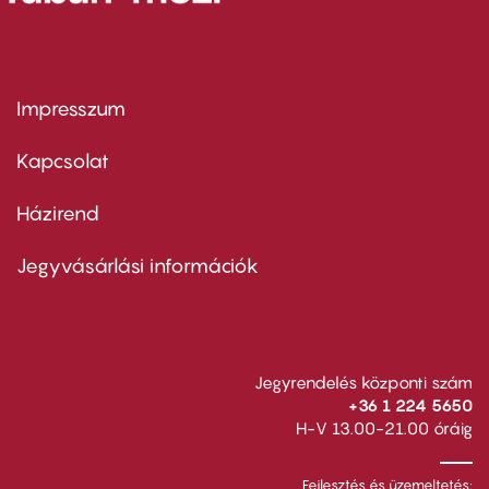
Impresszum
Footer
menu
first
Kapcsolat
Házirend
Footer
menu
second
Jegyvásárlási információk
Jegyrendelés központi szám
+36 1 224 5650
H-V 13.00-21.00 óráig
Fejlesztés és üzemeltetés: