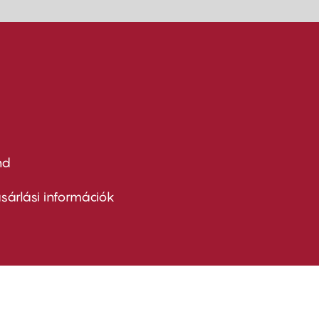
nd
ter
nu
sárlási információk
ond