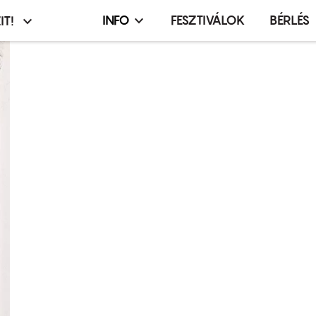
INFO
FESZTIVÁLOK
BÉRLÉS
IT!
Infó,
asztó
esemény,
terembérlés
menü