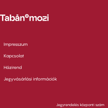
Impresszum
Footer
menu
first
Kapcsolat
Házirend
Footer
menu
second
Jegyvásárlási információk
Jegyrendelés központi szám