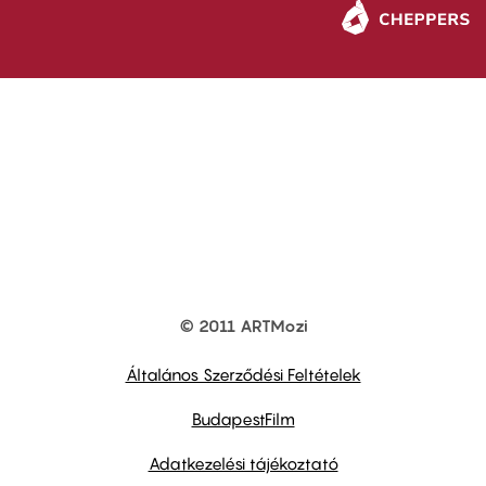
© 2011 ARTMozi
Footer
other
links
Általános Szerződési Feltételek
BudapestFilm
Adatkezelési tájékoztató