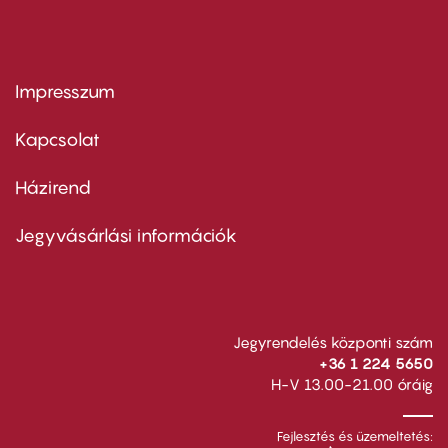
Impresszum
Footer
menu
first
Kapcsolat
Házirend
Footer
menu
second
Jegyvásárlási információk
Jegyrendelés központi szám
+36 1 224 5650
H-V 13.00-21.00 óráig
Fejlesztés és üzemeltetés: